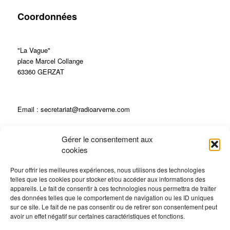
Coordonnées
"La Vague"
place Marcel Collange
63360 GERZAT
Email : secretariat@radioarverne.com
Gérer le consentement aux
04 73 23 28 28
cookies
Pour offrir les meilleures expériences, nous utilisons des technologies
telles que les cookies pour stocker et/ou accéder aux informations des
appareils. Le fait de consentir à ces technologies nous permettra de traiter
ECOUTEZ RADIO ARVERNE EN DIRECT !
des données telles que le comportement de navigation ou les ID uniques
sur ce site. Le fait de ne pas consentir ou de retirer son consentement peut
Radio en direct
avoir un effet négatif sur certaines caractéristiques et fonctions.