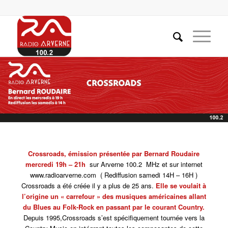
Crossroads, émission présentée par Bernard Roudaire
mercredi 19h – 21h
sur Arverne 100.2 MHz et sur internet
www.radioarverne.com ( Rediffusion samedi 14H – 16H )
Crossroads a été créée il y a plus de 25 ans.
Elle se voulait à
l’origine un « carrefour » des musiques américaines allant
du Blues au Folk-Rock en passant par le courant Country.
Depuis 1995,Crossroads s’est spécifiquement tournée vers la