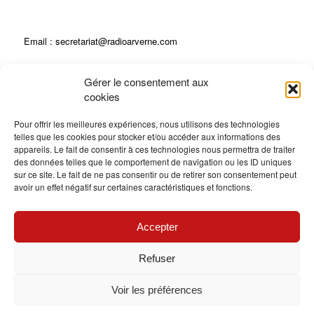
Email : secretariat@radioarverne.com
Gérer le consentement aux
04 73 23 28 28
cookies
Pour offrir les meilleures expériences, nous utilisons des technologies
telles que les cookies pour stocker et/ou accéder aux informations des
appareils. Le fait de consentir à ces technologies nous permettra de traiter
ECOUTEZ RADIO ARVERNE EN DIRECT !
des données telles que le comportement de navigation ou les ID uniques
sur ce site. Le fait de ne pas consentir ou de retirer son consentement peut
Radio en direct
avoir un effet négatif sur certaines caractéristiques et fonctions.
Accepter
LA BOUTIQUE DE RADIO ARVERNE
Refuser
Voir les préférences